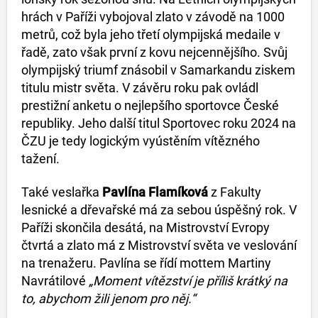
hrách v Paříži vybojoval zlato v závodě na 1000
metrů, což byla jeho třetí olympijská medaile v
řadě, zato však první z kovu nejcennějšího. Svůj
olympijský triumf znásobil v Samarkandu ziskem
titulu mistr světa. V závěru roku pak ovládl
prestižní anketu o nejlepšího sportovce České
republiky. Jeho další titul Sportovec roku 2024 na
ČZU je tedy logickým vyústěním vítězného
tažení.
Také veslařka
Pavlína Flamíková
z Fakulty
lesnické a dřevařské má za sebou úspěšný rok. V
Paříži skončila desátá, na Mistrovství Evropy
čtvrtá a zlato má z Mistrovství světa ve veslování
na trenažeru. Pavlína se řídí mottem Martiny
Navrátilové
„Moment vítězství je příliš krátký na
to, abychom žili jenom pro něj.“