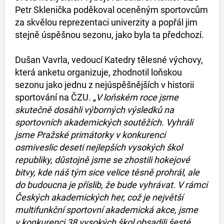
Petr Sklenička poděkoval oceněným sportovcům
za skvělou reprezentaci univerzity a popřál jim
stejně úspěšnou sezonu, jako byla ta předchozí.
Dušan Vavrla, vedoucí Katedry tělesné výchovy,
která anketu organizuje, zhodnotil loňskou
sezonu jako jednu z nejúspěšnějších v historii
sportování na ČZU.
„V loňském roce jsme
skutečně dosáhli výborných výsledků na
sportovních akademických soutěžích. Vyhráli
jsme Pražské primátorky v konkurenci
osmiveslic deseti nejlepších vysokých škol
republiky, důstojně jsme se zhostili hokejové
bitvy, kde náš tým sice velice těsně prohrál, ale
do budoucna je příslib, že bude vyhrávat. V rámci
Českých akademických her, což je největší
multifunkční sportovní akademická akce, jsme
v konkurenci 38 vysokých škol obsadili šesté