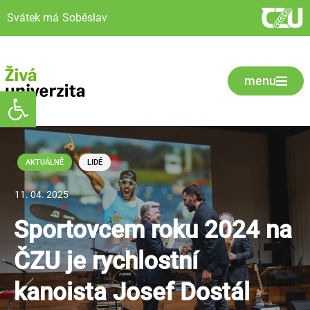
Svátek má
Soběslav
menu
Open toolbar
AKTUÁLNĚ
LIDÉ
11. 04. 2025
Sportovcem roku 2024 na
ČZU je rychlostní
kanoista Josef Dostál