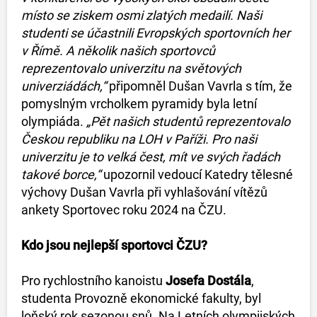
místo se ziskem osmi zlatých medailí. Naši
studenti se účastnili Evropských sportovních her
v Římě. A několik našich sportovců
reprezentovalo univerzitu na světových
univerziádách,“
připomněl Dušan Vavrla s tím, že
pomyslným vrcholkem pyramidy byla letní
olympiáda.
„Pět našich studentů reprezentovalo
Českou republiku na LOH v Paříži. Pro naši
univerzitu je to velká čest, mít ve svých řadách
takové borce,“
upozornil vedoucí Katedry tělesné
výchovy Dušan Vavrla při vyhlašování vítězů
ankety Sportovec roku 2024 na ČZU.
Kdo jsou nejlepší sportovci ČZU?
Pro rychlostního kanoistu
Josefa Dostála
,
studenta Provozně ekonomické fakulty, byl
loňský rok sezonou snů. Na Letních olympijských