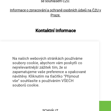
se souhlasem ČZU.
Informace o zpracování a ochraně osobních údajů na ČZU v
Praze.
Kontaktní informace
Česká zemědělská univerzita v Praze
Kamýcká 129
Na našich webových stránkách používáme
165 00 Praha – Suchdol
soubory cookie, abychom vám poskytli co
IČO: 60460709
nejrelevantnější zážitek tím, že si
zapamatujeme vaše preference a opakované
DIČ: CZ60460709
návštěvy. Kliknutím na tlačítko "Přijmout
ID datové schránky ČZU: 3hdj9cb
vše" souhlasíte s používáním VŠECH
souborů cookie.
Tel. ústředna: +420 224 381 111
SCHVÁLIT
© 2026 Česká zemědělská univerzita v Praze – Všechna