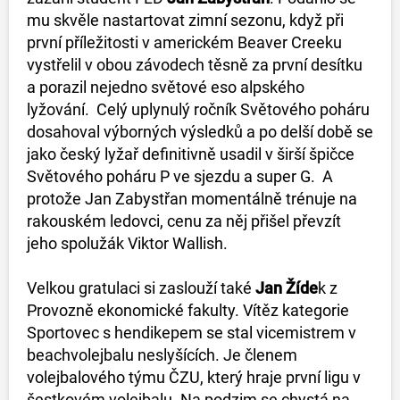
mu skvěle nastartovat zimní sezonu, když při
první příležitosti v americkém Beaver Creeku
vystřelil v obou závodech těsně za první desítku
a porazil nejedno světové eso alpského
lyžování. Celý uplynulý ročník Světového poháru
dosahoval výborných výsledků a po delší době se
jako český lyžař definitivně usadil v širší špičce
Světového poháru P ve sjezdu a super G. A
protože Jan Zabystřan momentálně trénuje na
rakouském ledovci, cenu za něj přišel převzít
jeho spolužák Viktor Wallish.
Velkou gratulaci si zaslouží také
Jan Žíde
k z
Provozně ekonomické fakulty. Vítěz kategorie
Sportovec s hendikepem se stal vicemistrem v
beachvolejbalu neslyšících. Je členem
volejbalového týmu ČZU, který hraje první ligu v
šestkovém volejbalu. Na podzim se chystá na