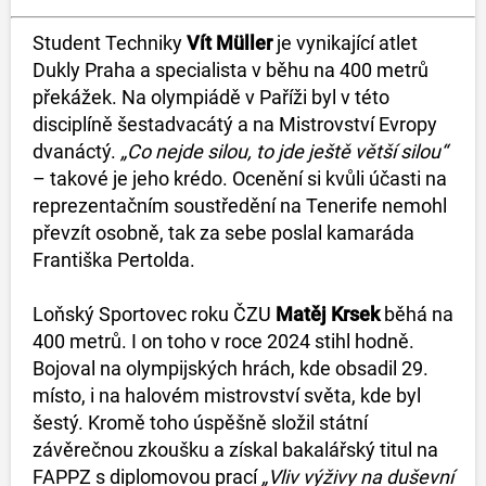
Student Techniky
Vít Müller
je vynikající atlet
Dukly Praha a specialista v běhu na 400 metrů
překážek. Na olympiádě v Paříži byl v této
disciplíně šestadvacátý a na Mistrovství Evropy
dvanáctý.
„Co nejde silou, to jde ještě větší silou“
– takové je jeho krédo. Ocenění si kvůli účasti na
reprezentačním soustředění na Tenerife nemohl
převzít osobně, tak za sebe poslal kamaráda
Františka Pertolda.
Loňský Sportovec roku ČZU
Matěj Krsek
běhá na
400 metrů. I on toho v roce 2024 stihl hodně.
Bojoval na olympijských hrách, kde obsadil 29.
místo, i na halovém mistrovství světa, kde byl
šestý. Kromě toho úspěšně složil státní
závěrečnou zkoušku a získal bakalářský titul na
FAPPZ s diplomovou prací
„Vliv výživy na duševní