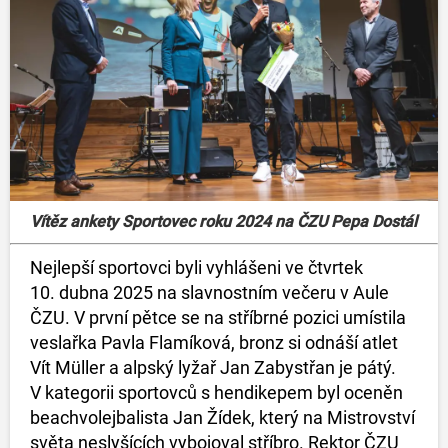
Vítěz ankety Sportovec roku 2024 na ČZU Pepa Dostál
Nejlepší sportovci byli vyhlášeni ve čtvrtek
10. dubna 2025 na slavnostním večeru v Aule
ČZU. V první pětce se na stříbrné pozici umístila
veslařka Pavla Flamíková, bronz si odnáší atlet
Vít Müller a alpský lyžař Jan Zabystřan je pátý.
V kategorii sportovců s hendikepem byl oceněn
beachvolejbalista Jan Žídek, který na Mistrovství
světa neslyšících vybojoval stříbro. Rektor ČZU