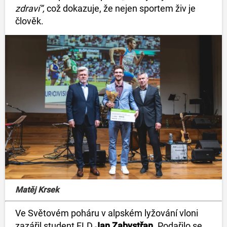
zdraví“,
což dokazuje, že nejen sportem živ je
člověk.
Matěj Krsek
Ve Světovém poháru v alpském lyžování vloni
zazářil student FLD
Jan
Zabystřan
. Podařilo se